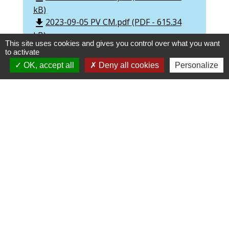
kB)
2023-09-05 PV CM.pdf (PDF - 615.34
file_download
kB)
This site uses cookies and gives you control over what you want
2023-10-12PV CM.pdf (PDF - 621.68 kB)
file_download
to activate
OK, accept all
Deny all cookies
Personalize
Contacts
Commune de Lavancia-Epercy
7, rue Jouet
01590 Lavancia-Epercy - FRANCE
+33 4 74 77 73 46