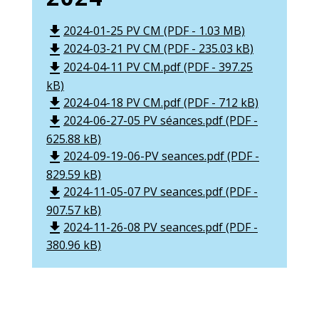
2024-01-25 PV CM (PDF - 1.03 MB)
file_download
2024-03-21 PV CM (PDF - 235.03 kB)
file_download
2024-04-11 PV CM.pdf (PDF - 397.25
file_download
kB)
2024-04-18 PV CM.pdf (PDF - 712 kB)
file_download
2024-06-27-05 PV séances.pdf (PDF -
file_download
625.88 kB)
2024-09-19-06-PV seances.pdf (PDF -
file_download
829.59 kB)
2024-11-05-07 PV seances.pdf (PDF -
file_download
907.57 kB)
2024-11-26-08 PV seances.pdf (PDF -
file_download
380.96 kB)