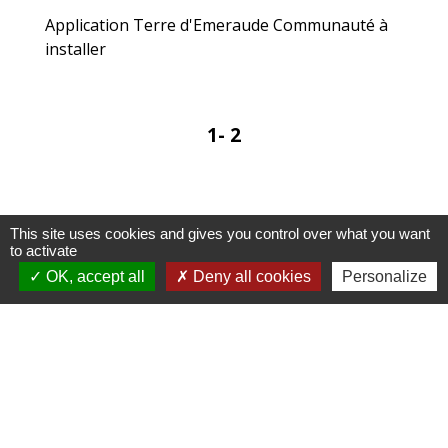
Application Terre d'Emeraude Communauté à
installer
1
-
2
This site uses cookies and gives you control over what you want
to activate
Contacts
OK, accept all
Deny all cookies
Personalize
Commune de Lavancia-Epercy
7, rue Jouet
01590 Lavancia-Epercy - FRANCE
+33 4 74 77 73 46