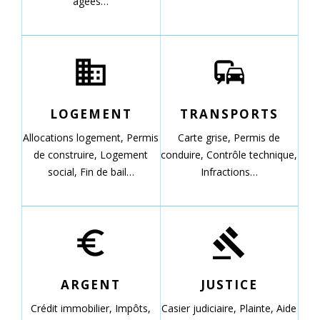
âgées…
domain
commute
LOGEMENT
TRANSPORTS
Allocations logement,
Permis
Carte grise,
Permis de
de construire,
Logement
conduire,
Contrôle technique,
social,
Fin de bail…
Infractions…
euro_symbol
gavel
ARGENT
JUSTICE
Crédit immobilier,
Impôts,
Casier judiciaire,
Plainte,
Aide