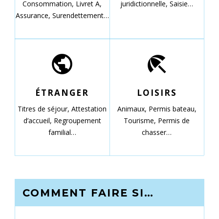
Consommation,
Livret A,
juridictionnelle,
Saisie…
Assurance,
Surendettement…
public
beach_access
ÉTRANGER
LOISIRS
Titres de séjour,
Attestation
Animaux,
Permis bateau,
d’accueil,
Regroupement
Tourisme,
Permis de
familial…
chasser…
COMMENT FAIRE SI…