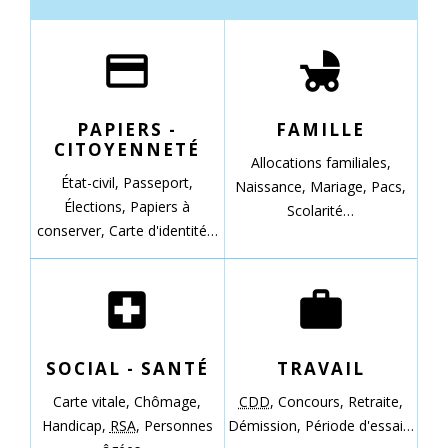
credit_card
child_friendly
PAPIERS -
FAMILLE
CITOYENNETÉ
Allocations familiales,
État-civil,
Passeport,
Naissance,
Mariage,
Pacs,
Élections,
Papiers à
Scolarité…
conserver,
Carte d'identité…
local_hospital
work
SOCIAL - SANTÉ
TRAVAIL
Carte vitale,
Chômage,
CDD
,
Concours,
Retraite,
Handicap,
RSA
,
Personnes
Démission,
Période d'essai…