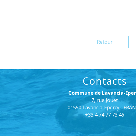
Retour
Contacts
Commune de Lavancia-Eper
7, rue Jouet
01590 Lavancia-Epercy - FRA
+33 4 74 77 73 46