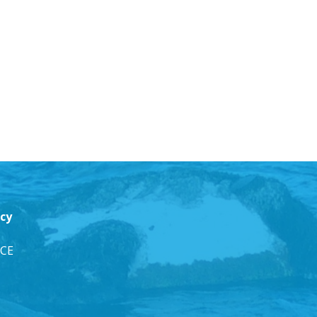
cy
NCE